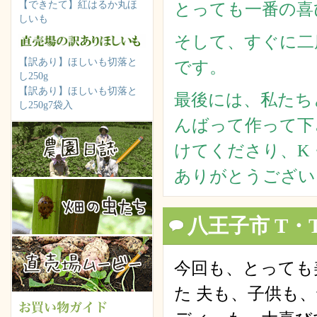
【できたて】紅はるか丸ほ
とっても一番の喜
しいも
そして、すぐに二
【訳あり】ほしいも切落と
です。
し250g
【訳あり】ほしいも切落と
最後には、私たち
し250g7袋入
んばって作って下
けてくださり、K
ありがとうござい
八王子市 T
今回も、とっても
た 夫も、子供も