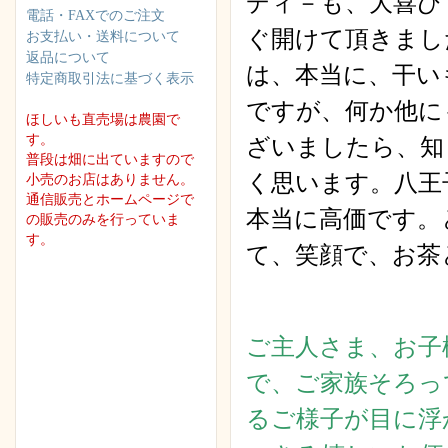
ディ－も、大喜び
電話・FAXでのご注文
ぐ開けて頂きまし
お支払い・送料について
返品について
は、本当に、干い
特定商取引法に基づく表示
ですが、何か他に
ほしいも直売場は農園で
す。
ざいましたら、知
普段は畑に出ていますので
く思います。八王
小売のお店はありません。
通信販売とホームページで
本当に高価です。
の販売のみを行っていま
す。
て、笑顔で、お茶
ご主人さま、お子
で、ご家族そろっ
るご様子が目に浮