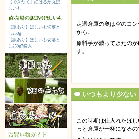
【できたて】紅はるか丸ほ
しいも
定温倉庫の奥は空のコン
【訳あり】ほしいも切落と
から、
し250g
【訳あり】ほしいも切落と
原料芋が減ってきたのが
し250g7袋入
す。
いつもより少ない
この時期は仕入れたほし
っと倉庫が一杯になるの