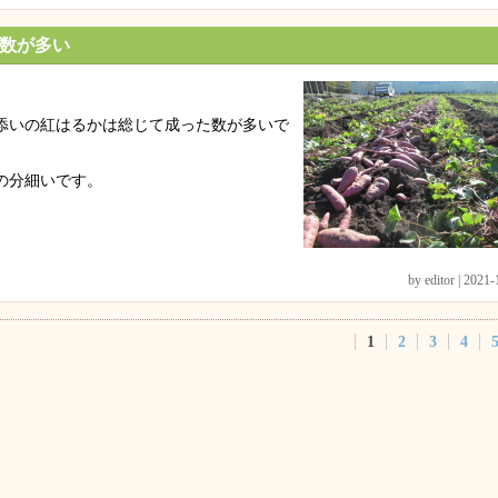
数が多い
添いの紅はるかは総じて成った数が多いで
。
の分細いです。
by editor | 2021
1
2
3
4