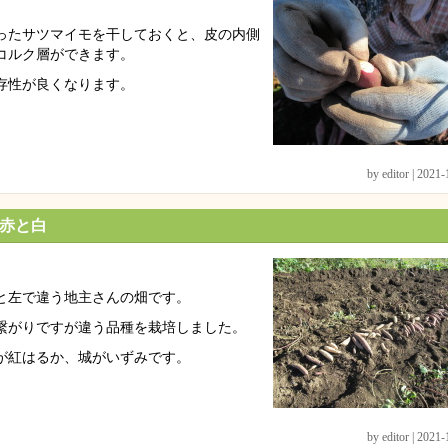
ったサツマイモを干しておくと、皮の内側
コルク層ができます。
存性が良くなります。
by editor | 2021
赤と白
と左で違う地主さんの畑です。
繋がりですが違う品種を栽培しました。
が紅はるか、城がいずみです。
by editor | 2021