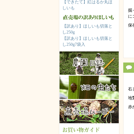
【できたて】紅はるか丸ほ
しいも
掘
に
保
【訳あり】ほしいも切落と
し250g
【訳あり】ほしいも切落と
し250g7袋入
右
地
赤