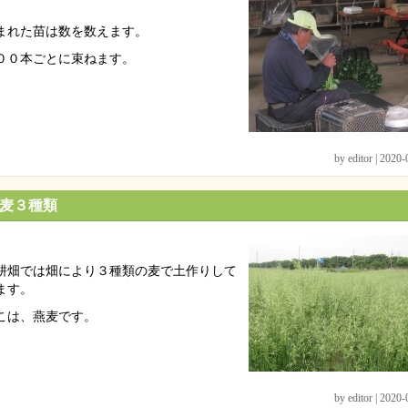
まれた苗は数を数えます。
００本ごとに束ねます。
by editor | 2020
麦３種類
耕畑では畑により３種類の麦で土作りして
ます。
こは、燕麦です。
by editor | 2020