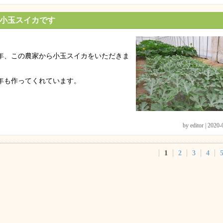
小玉スイカです
年、この農家から小玉スイカをいただきま
。
年も作ってくれています。
by editor | 2020
1
2
3
4