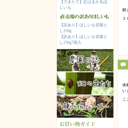
【できたて】紅はるか丸ほ
しいも
頼
１
【訳あり】ほしいも切落と
し250g
【訳あり】ほしいも切落と
し250g7袋入
休
い
こ