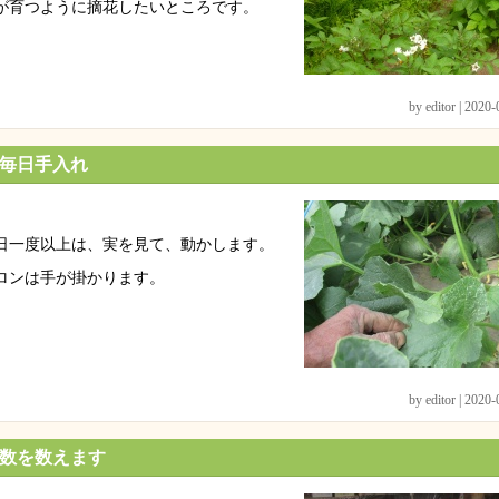
が育つように摘花したいところです。
by editor | 2020
毎日手入れ
日一度以上は、実を見て、動かします。
ロンは手が掛かります。
by editor | 2020
数を数えます