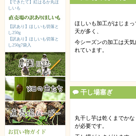
【できたて】紅はるか丸ほ
しいも
ほしいも加工がはじまっ
【訳あり】ほしいも切落と
天が多く、
し250g
【訳あり】ほしいも切落と
今シーズンの加工は天気
し250g7袋入
れています。
干し場塞ぎ
丸干し芋は乾くまでかな
が必要です。