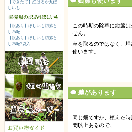
鋤簾も使います
【できたて】紅はるか丸ほ
しいも
この時期の除草に鋤簾は
【訳あり】ほしいも切落と
し250g
せん。
【訳あり】ほしいも切落と
草を取るのではなく、埋
し250g7袋入
使います。
差があります
同じ畑ですが、植えた時
間以上あるので、