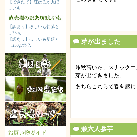
【できたて】紅はるか丸ほ
しいも
【訳あり】ほしいも切落と
し250g
【訳あり】ほしいも切落と
芽が出ました
し250g7袋入
昨秋蒔いた、スナックエ
芽が出てきました。
あちらこちらで春を感じ
兼六人参芋