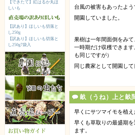
【できたて】紅はるか丸ほ
台風の被害もあったよう
しいも
開園していました。
【訳あり】ほしいも切落と
し250g
【訳あり】ほしいも切落と
果樹は一年間面倒をみて
し250g7袋入
一時期だけ収穫できます
も同じですが）
同じ農家として開園して
畝（うね）上と畝
早くにサツマイモを植え
早くも草取りの最盛期を
ます。