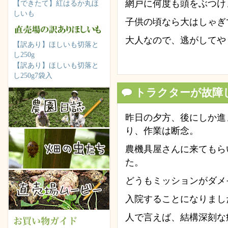
網戸に何度も頭をぶつけ
【できたて】紅はるか丸ほ
しいも
子供の頃なら大はしゃぎ
大人なので、逃がしてや
【訳あり】ほしいも切落と
し250g
【訳あり】ほしいも切落と
し250g7袋入
トラクターが故障
昨日の夕方、後にしか進
り、作業は断念。
農機具屋さんに来てもら
た。
どうもミッションがダメ
入院することになりまし
人で言えば、結構深刻な