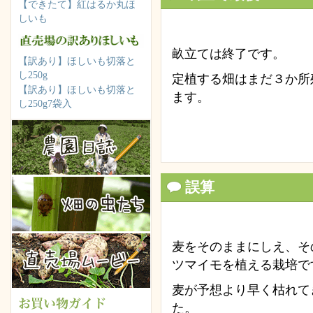
【できたて】紅はるか丸ほ
しいも
畝立ては終了です。
【訳あり】ほしいも切落と
し250g
定植する畑はまだ３か所
【訳あり】ほしいも切落と
ます。
し250g7袋入
誤算
麦をそのままにしえ、そ
ツマイモを植える栽培で
麦が予想より早く枯れて
た。