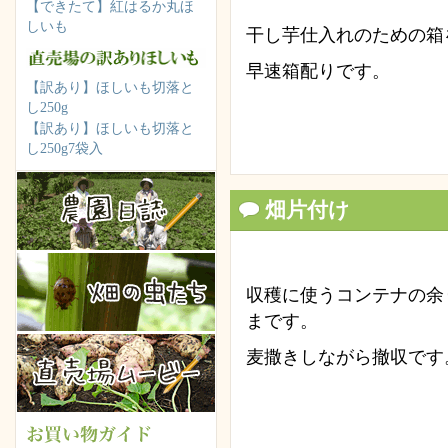
【できたて】紅はるか丸ほ
しいも
干し芋仕入れのための箱
早速箱配りです。
【訳あり】ほしいも切落と
し250g
【訳あり】ほしいも切落と
し250g7袋入
畑片付け
収穫に使うコンテナの余
まです。
麦撒きしながら撤収です